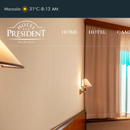
Marsala
31°C
-
8:12 AM
HOME
HOTEL
CAM