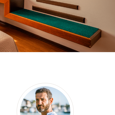
as a member?
e suavitate repudiandae, homero
nsectetuer ei mel. Ne patrioque