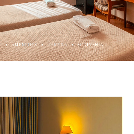
E
AMENITIES
CAMERA
SCRIVANIA
ccount!
What do you get 
Lorem ipsum dolor sit amet, in nam deniqu
dictas omnesque duo et. Novum dignissim co
consequat persequeris usu