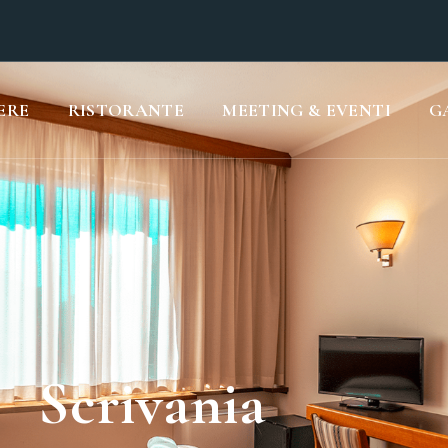
ERE
RISTORANTE
MEETING & EVENTI
G
Scrivania