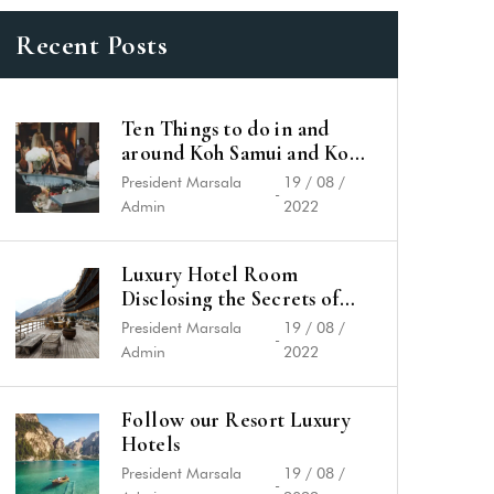
Recent Posts
Ten Things to do in and
around Koh Samui and Koh
Phangan
President Marsala
19 / 08 /
-
Admin
2022
Luxury Hotel Room
Disclosing the Secrets of
Success
President Marsala
19 / 08 /
-
Admin
2022
Follow our Resort Luxury
Hotels
President Marsala
19 / 08 /
-