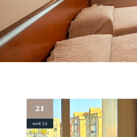
HOM
Login
21
Sign in to your hotel a
MAR 25
USERNAME
*