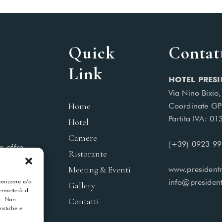
Quick
Contat
Link
HOTEL PRESI
Via Nino Bixio
Home
Coordinate GP
Partita IVA: 0
Hotel
Camere
(+39) 0923 9
e offre
Ristorante
 piacere
Meeting & Eventi
www.presidentm
morizzare e/o
info@president
Gallery
ermetterà di
o. Non
Contatti
istiche e