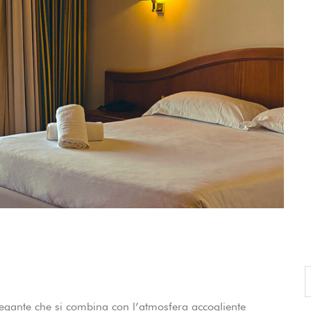
CANCEL THE ROOM RIGHT IN 
EXCLUSIVE OFFER FOR MEMBER
Forget password?
IN-DEPTH EXAMINATION OF TI
LOGIN
gante che si combina con l’atmosfera accogliente