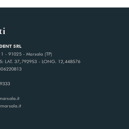
ti
DENT SRL
, 1 - 91025 - Marsala (TP)
S: LAT. 37,792953 - LONG. 12,448576
1306220813
99333
arsala.it
marsala.it