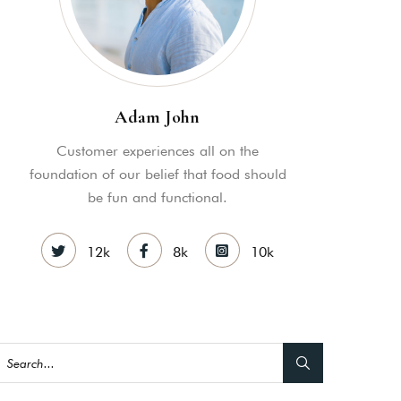
MY ACCOUNT
S
ME INFORMATION
Adam John
Customer experiences all on the
foundation of our belief that food should
be fun and functional.
12k
8k
10k