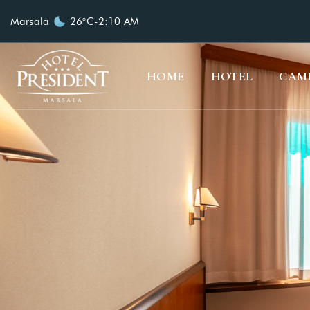
Marsala
26°C
-
2:10 AM
HOME
HOTEL
CAM