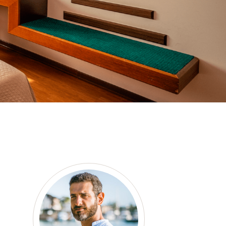
as a member?
e suavitate repudiandae, homero
nsectetuer ei mel. Ne patrioque