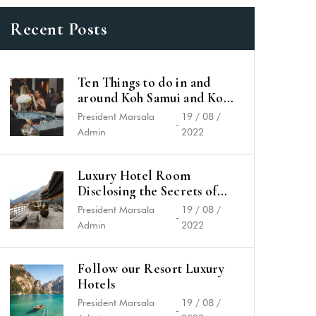
Recent Posts
Ten Things to do in and
around Koh Samui and Koh
Phangan
President Marsala
19 / 08 /
-
Admin
2022
Luxury Hotel Room
Disclosing the Secrets of
Success
President Marsala
19 / 08 /
-
Admin
2022
Follow our Resort Luxury
Hotels
President Marsala
19 / 08 /
-