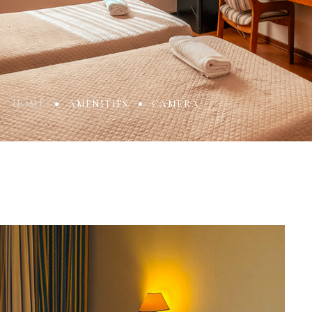
HOME
AMENITIES
CAMERA
ccount!
What do you get 
Lorem ipsum dolor sit amet, in nam deniqu
dictas omnesque duo et. Novum dignissim co
consequat persequeris usu