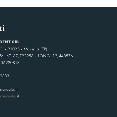
ti
DENT SRL
, 1 - 91025 - Marsala (TP)
S: LAT. 37,792953 - LONG. 12,448576
1306220813
99333
arsala.it
marsala.it