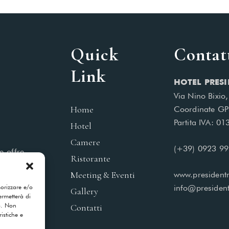
Quick
Contat
Link
HOTEL PRESI
Via Nino Bixio
Home
Coordinate GP
Partita IVA: 0
Hotel
Camere
(+39) 0923 9
e offre
Ristorante
 piacere
Meeting & Eventi
www.presidentm
morizzare e/o
info@president
Gallery
ermetterà di
o. Non
Contatti
istiche e