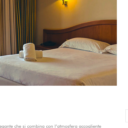
CANCEL THE ROOM RIGHT IN 
EXCLUSIVE OFFER FOR MEMBER
Forget password?
IN-DEPTH EXAMINATION OF TI
LOGIN
gante che si combina con l’atmosfera accogliente