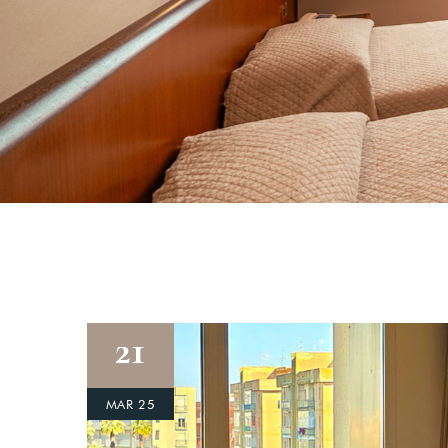
Login
21
Sign in to your hotel a
MAR 25
USERNAME
*