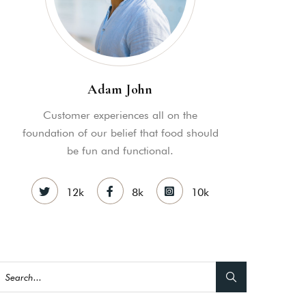
MY ACCOUNT
S
ME INFORMATION
Adam John
Customer experiences all on the
foundation of our belief that food should
be fun and functional.
12k
8k
10k