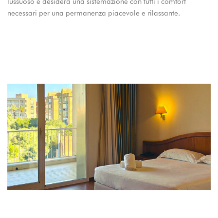
lussuoso e desidera una sistemazione con tutti i comfort
necessari per una permanenza piacevole e rilassante.
Login
Sign in to your hotel account!
USERNAME
*
PASSWORD
*
Remember me
Forget password?
LOGIN