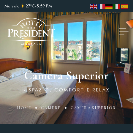
Marsala
27°C
-
5:59 PM
Camera Superior
- SPAZIO, COMFORT E RELAX
HOME
CAMERE
CAMERA SUPERIOR